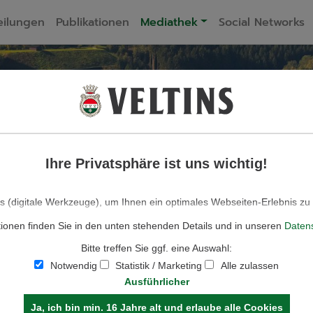
eilungen
Publikationen
Mediathek
Social Networks
ELTINS BIERPRES
Ihre Privatsphäre ist uns wichtig!
 FÜR JOURNA
 (digitale Werkzeuge), um Ihnen ein optimales Webseiten-Erlebnis zu
für den Betrieb der Seite und für die Steuerung unserer kommerziell
tionen finden Sie in den unten stehenden Details und in unseren
Daten
solche, die lediglich zu anonymen Statistikzwecken, für Komforteinstel
lte genutzt werden, auch verschiedene andere (Analyse-)Tools. Sie könn
Bitte treffen Sie ggf. eine Auswahl:
e zulassen möchten. Bitte beachten Sie, dass auf Basis Ihrer Einstell
ionalitäten der Seite zur Verfügung stehen. Weitere Informationen finde
Notwendig
Statistik / Marketing
Alle zulassen
Datenschutzhinweisen.
Ausführlicher
Ja, ich bin min. 16 Jahre alt und erlaube alle Cookies