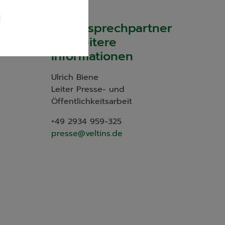
l
Ihr Ansprechpartner
Seite
für weitere
Informationen
Ulrich Biene
Leiter Presse- und
Öffentlichkeitsarbeit
+49 2934 959-325
presse@veltins.de