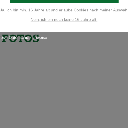
Ja, ich bin min. 16 Jahre alt und erlaube Cookies nach meiner Auswah
36 Einträge pro 
Nein, ich bin noch keine 16 Jahre alt.
FOTOS
fos
Datenschutzhinweise