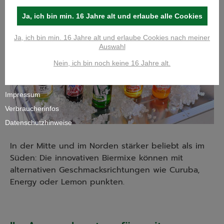
Ja, ich bin min. 16 Jahre alt und erlaube alle Cookies
Ja, ich bin min. 16 Jahre alt und erlaube Cookies nach meiner
Auswahl
Nein, ich bin noch keine 16 Jahre alt.
Impressum
Verbraucherinfos
Datenschutzhinweise
In der Mitte und im Norden stärker beliebt als im
Süden: Die innovativen Biermixe können mit
alternativen Geschmacksrichtungen wie Curuba,
Energy oder Lemon punkten.