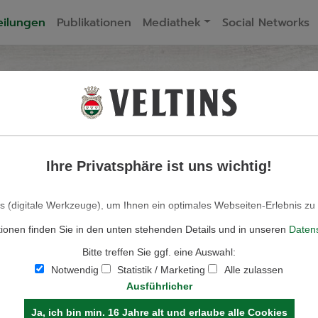
eilungen
Publikationen
Mediathek
Social Networks
ELTINS BIERPRES
Ihre Privatsphäre ist uns wichtig!
 FÜR JOURNA
 (digitale Werkzeuge), um Ihnen ein optimales Webseiten-Erlebnis zu
für den Betrieb der Seite und für die Steuerung unserer kommerziell
tionen finden Sie in den unten stehenden Details und in unseren
Daten
solche, die lediglich zu anonymen Statistikzwecken, für Komforteinstel
lte genutzt werden, auch verschiedene andere (Analyse-)Tools. Sie könn
Bitte treffen Sie ggf. eine Auswahl:
e zulassen möchten. Bitte beachten Sie, dass auf Basis Ihrer Einstell
ionalitäten der Seite zur Verfügung stehen. Weitere Informationen finde
Notwendig
Statistik / Marketing
Alle zulassen
Datenschutzhinweisen.
Ausführlicher
Ja, ich bin min. 16 Jahre alt und erlaube alle Cookies