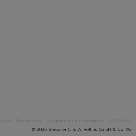
essum
Datenschutz
Verbraucherinformationen
VELTINS.de
© 2026 Brauerei C. & A. Veltins GmbH & Co. KG