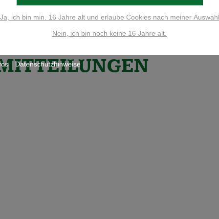
Ja, ich bin min. 16 Jahre alt und erlaube Cookies nach meiner Auswah
9 Einträge pro 
Nein, ich bin noch keine 16 Jahre alt.
MITTEILUNGEN
fos
Datenschutzhinweise