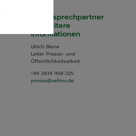
l
Ihr Ansprechpartner
Seite
für weitere
Informationen
Ulrich Biene
Leiter Presse- und
Öffentlichkeitsarbeit
+49 2934 959-325
presse@veltins.de