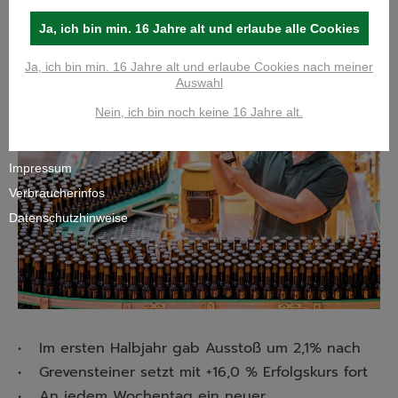
BRAUEREIAUSSTOSS
Ja, ich bin min. 16 Jahre alt und erlaube alle Cookies
Ja, ich bin min. 16 Jahre alt und erlaube Cookies nach meiner
Auswahl
Nein, ich bin noch keine 16 Jahre alt.
Impressum
Verbraucherinfos
Datenschutzhinweise
Im ersten Halbjahr gab Ausstoß um 2,1% nach
Grevensteiner setzt mit +16,0 % Erfolgskurs fort
An jedem Wochentag ein neuer