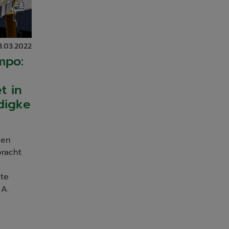
3.03.2022
mpo:
t in
digke
uen
racht
te
 A.