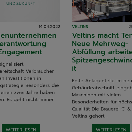
14.04.2022
VELTINS
2
lienunternehmen
Veltins macht Te
Verantwortung
Neue Mehrweg-
Engagement
Abfüllung arbeite
Spitzengeschwin
signalisiert
it
ereitschaft Verbraucher
en Investitionen in
Erste Anlagenteile im ne
strategie Besonders die
Gebäudeabschnitt eingeb
enen zwei Jahre haben
Maschinen mit vielen
n: Es geht nicht immer
Besonderheiten für höchs
Qualität Die Brauerei C. &
Veltins gehört…
WEITERLESEN
WEITERLESEN