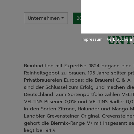
Unternehmen
2022
Jahr
UNT
Impressum
Verbraucherin
Brautradition mit Expertise: 1824 begann eine
Reinheitsgebot zu brauen. 195 Jahre später p
Privatbrauereien Europas: die Brauerei C. & A.
sind der Schlüssel zum Erfolg und machen di
Deutschland. Zum Sortenportfolio zählen VELT
VELTINS Pilsener 0,0% und VELTINS Radler 0,
in den Sorten Zitrone, Holunder und Mango-Ma
Landbier Grevensteiner Original, Grevensteine
gehört die Biermix-Range V+ mit insgesamt s
liegt bei 94%.