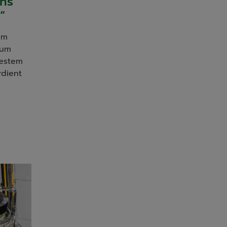
ins
“
em
Zum
bestem
rdient