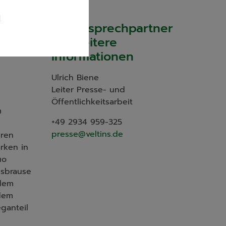
l
Ihr Ansprechpartner
Seite
für weitere
Informationen
Ulrich Biene
Leiter Presse- und
Öffentlichkeitsarbeit
m
+49 2934 959-325
presse@veltins.de
uren
rken in
uo
ssbrause
 dem
rdem
ganteil