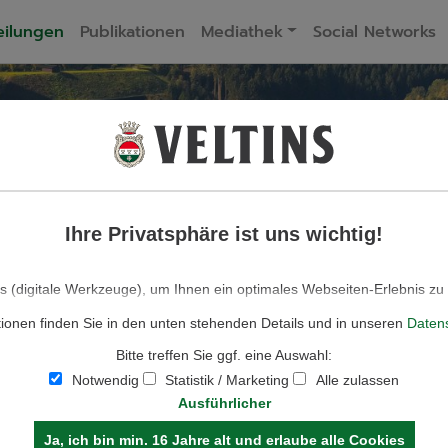
eilungen
Publikationen
Mediathek
Social Networks
ELTINS BIERPRES
Ihre Privatsphäre ist uns wichtig!
 FÜR JOURNA
 (digitale Werkzeuge), um Ihnen ein optimales Webseiten-Erlebnis zu
für den Betrieb der Seite und für die Steuerung unserer kommerziell
tionen finden Sie in den unten stehenden Details und in unseren
Daten
solche, die lediglich zu anonymen Statistikzwecken, für Komforteinstel
lte genutzt werden, auch verschiedene andere (Analyse-)Tools. Sie könn
Bitte treffen Sie ggf. eine Auswahl:
e zulassen möchten. Bitte beachten Sie, dass auf Basis Ihrer Einstell
ionalitäten der Seite zur Verfügung stehen. Weitere Informationen finde
Notwendig
Statistik / Marketing
Alle zulassen
Datenschutzhinweisen.
Ausführlicher
Ja, ich bin min. 16 Jahre alt und erlaube alle Cookies