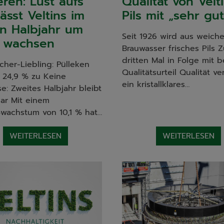
eren: Lust aufs
Qualität von Velt
lässt Veltins im
Pils mit „sehr gut
en Halbjahr um
Seit 1926 wird aus weich
% wachsen
Brauwasser frisches Pils 
dritten Mal in Folge mit 
cher-Liebling: Pülleken
Qualitätsurteil Qualität ve
 24,9 % zu Keine
ein kristallklares…
e: Zweites Halbjahr bleibt
ar Mit einem
wachstum von 10,1 % hat…
WEITERLESEN
WEITERLESEN