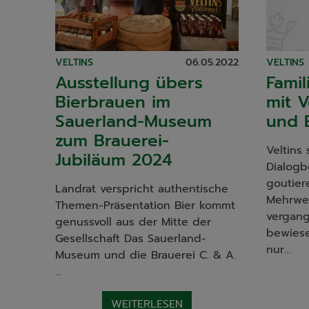
VELTINS
06.05.2022
VELTINS
Ausstellung übers
Fami
Bierbrauen im
mit 
Sauerland-Museum
und 
zum Brauerei-
Veltins 
Jubiläum 2024
Dialogb
goutier
Landrat verspricht authentische
Mehrweg
Themen-Präsentation Bier kommt
vergang
genussvoll aus der Mitte der
bewiese
Gesellschaft Das Sauerland-
nur…
Museum und die Brauerei C. & A.
…
WEITERLESEN