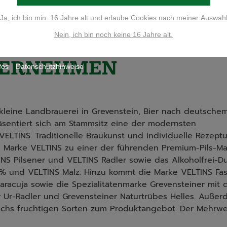
Ja, ich bin min. 16 Jahre alt und erlaube Cookies nach meiner Auswah
9 Einträge pro 
Nein, ich bin noch keine 16 Jahre alt.
ERNEHMEN
fos
Datenschutzhinweise
 kleine Landbrauerei in Grevenstein, Bier nach deutsche
räsentiert sich am Stammsitz eine der modernsten
 VELTINS. Traditionelle Braukunst und individuelle Rezept
e Marke VELTINS zu einer der führenden Premium-Pils-Ma
INS Pilsener und VELTINS Radler sowie das Alkoholfrei-D
0% und VELTINS Malz. Hinzu kommt die Marke VELTINS Fa
racuja sowie die Spezialitätenmarke Grevensteiner mit
r Ur-Radler und Grevensteiner Naturtrübes Helles. Auße
echs fruchtigen Sorten zum Produktangebot. Der Mehrwe