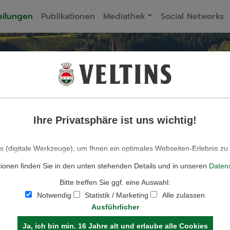
eilungen
Publikationen
Mediathek
Social Networks
ELTINS BIERPRES
Ihre Privatsphäre ist uns wichtig!
 FÜR JOURNA
 (digitale Werkzeuge), um Ihnen ein optimales Webseiten-Erlebnis zu
für den Betrieb der Seite und für die Steuerung unserer kommerziell
tionen finden Sie in den unten stehenden Details und in unseren
Daten
solche, die lediglich zu anonymen Statistikzwecken, für Komforteinstel
lte genutzt werden, auch verschiedene andere (Analyse-)Tools. Sie könn
Bitte treffen Sie ggf. eine Auswahl:
e zulassen möchten. Bitte beachten Sie, dass auf Basis Ihrer Einstell
ionalitäten der Seite zur Verfügung stehen. Weitere Informationen finde
Notwendig
Statistik / Marketing
Alle zulassen
Datenschutzhinweisen.
Ausführlicher
Ja, ich bin min. 16 Jahre alt und erlaube alle Cookies