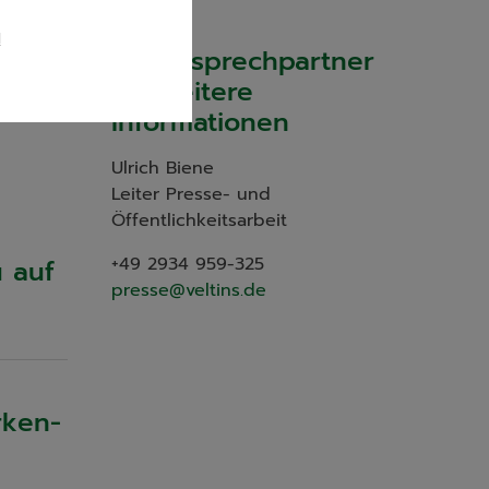
l
Ihr Ansprechpartner
Seite
für weitere
Informationen
Ulrich Biene
Leiter Presse- und
Öffentlichkeitsarbeit
+49 2934 959-325
u auf
presse@veltins.de
rken-