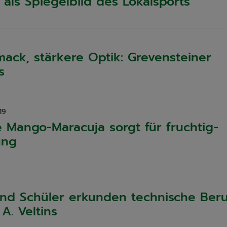
 als Spiegelbild des Lokalsports
ack, stärkere Optik: Grevensteiner
s
19
e Mango-Maracuja sorgt für fruchtig-
ung
und Schüler erkunden technische Beru
A. Veltins