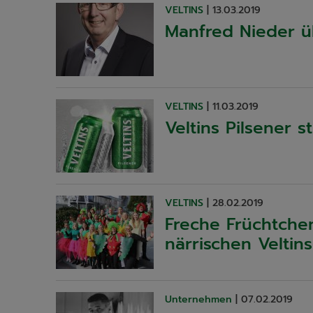
VELTINS
|
13.03.2019
Manfred Nieder ü
VELTINS
|
11.03.2019
Veltins Pilsener s
VELTINS
|
28.02.2019
Freche Früchtche
närrischen Veltins
Unternehmen
|
07.02.2019