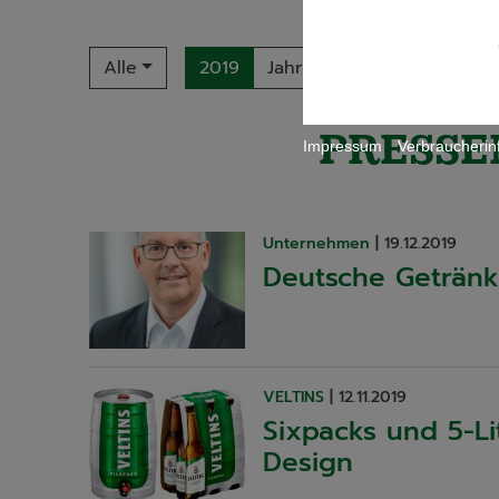
Alle
2019
Jahr
PRESSE
Impressum
Verbraucherin
Unternehmen
|
19.12.2019
Deutsche Getränke
VELTINS
|
12.11.2019
Sixpacks und 5-Li
Design