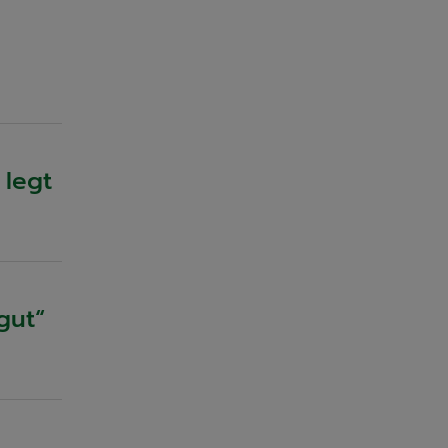
 legt
gut“