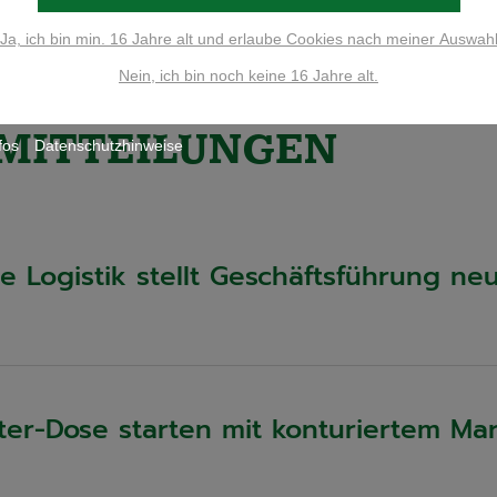
Ja, ich bin min. 16 Jahre alt und erlaube Cookies nach meiner Auswah
36 Einträge pro 
Nein, ich bin noch keine 16 Jahre alt.
MITTEILUNGEN
fos
Datenschutzhinweise
 Logistik stellt Geschäftsführung ne
ter-Dose starten mit konturiertem Ma